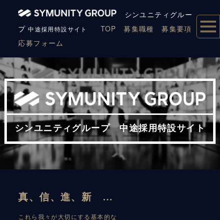
シンユニティグルー
プ
TOP
募集職種
募集要項
中途採用特設
サイト
応募フォーム
シンユニティグループ 中途採用特設サイト
真、信、進、新 …
これら我々が大切にする基本的な