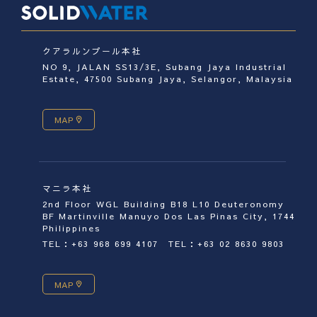
クアラルンプール本社
NO 9, JALAN SS13/3E, Subang Jaya Industrial
Estate, 47500 Subang Jaya, Selangor, Malaysia
MAP
マニラ本社
2nd Floor WGL Building B18 L10 Deuteronomy
BF Martinville Manuyo Dos Las Pinas City, 1744
Philippines
TEL：+63 968 699 4107
TEL：+63 02 8630 9803
MAP