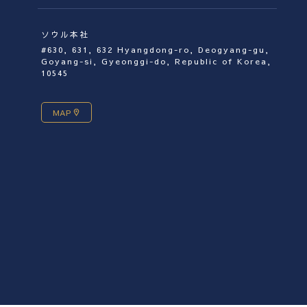
ソウル本社
#630, 631, 632 Hyangdong-ro, Deogyang-gu,
Goyang-si, Gyeonggi-do, Republic of Korea,
10545
MAP